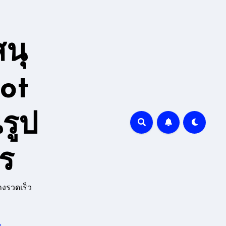
สนุ
ot
รูป
ร
งรวดเร็ว