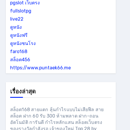
pgslot เว็บตรง
fullslotpg
live22
ดูหนัง
ดูหนังฟรี
ดูหนังชนโรง
faro168
สล็อต456
https://www.puntaek66.me
เรื่องล่าสุด
สล็อต168 สายแตก ลุ้นกำไรแบบไม่เสียฟีล สาย
สล็อต ฝาก 60 รับ 300 ห้ามพลาด ฝาก-ถอน
อัตโนมัติ การันตี กำไรหลักแสน สล็อตเว็บตรง
ของรางวัลกำลังรอ เจ้าของใหม่ Top 28 by