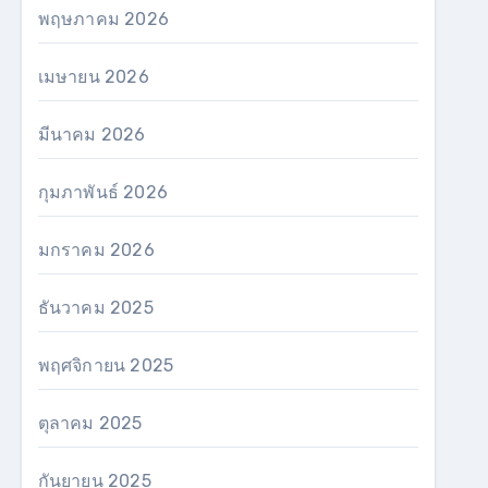
พฤษภาคม 2026
เมษายน 2026
มีนาคม 2026
กุมภาพันธ์ 2026
มกราคม 2026
ธันวาคม 2025
พฤศจิกายน 2025
ตุลาคม 2025
กันยายน 2025