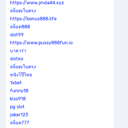
https://www.jinda44.xyz
สล็อตเว็บตรง
https://bonus888.life
สล็อต888
slot99
https://www.pussy888fun.io
บาคาร่า
slotxo
สล็อตเว็บตรง
หนังโป๊ไทย
1xbet
funny18
kiss918
pg slot
joker123
สล็อต777