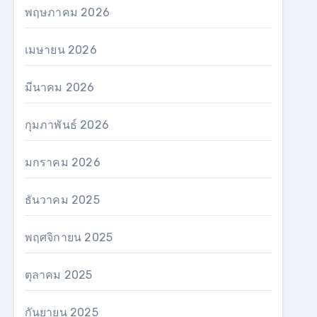
พฤษภาคม 2026
เมษายน 2026
มีนาคม 2026
กุมภาพันธ์ 2026
มกราคม 2026
ธันวาคม 2025
พฤศจิกายน 2025
ตุลาคม 2025
กันยายน 2025