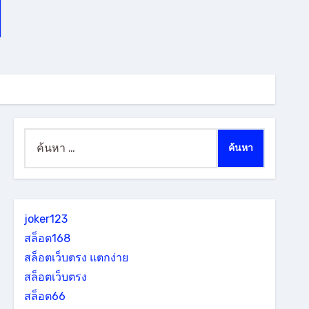
ค้นหา
สำหรับ:
joker123
สล็อต168
สล็อตเว็บตรง แตกง่าย
สล็อตเว็บตรง
สล็อต66