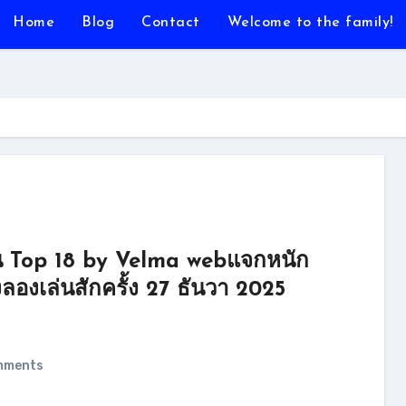
Home
Blog
Contact
Welcome to the family!
่น Top 18 by Velma webแจกหนัก
ลองเล่นสักครั้ง 27 ธันวา 2025
mments