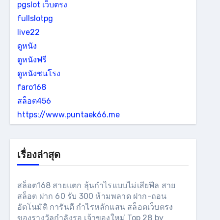
pgslot เว็บตรง
fullslotpg
live22
ดูหนัง
ดูหนังฟรี
ดูหนังชนโรง
faro168
สล็อต456
https://www.puntaek66.me
เรื่องล่าสุด
สล็อต168 สายแตก ลุ้นกำไรแบบไม่เสียฟีล สาย
สล็อต ฝาก 60 รับ 300 ห้ามพลาด ฝาก-ถอน
อัตโนมัติ การันตี กำไรหลักแสน สล็อตเว็บตรง
ของรางวัลกำลังรอ เจ้าของใหม่ Top 28 by