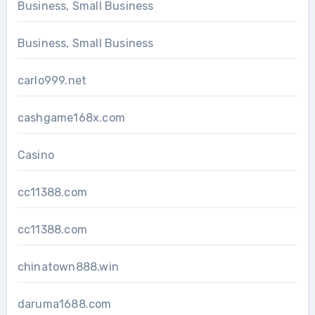
Business, Small Business
Business, Small Business
carlo999.net
cashgame168x.com
Casino
cc11388.com
cc11388.com
chinatown888.win
daruma1688.com