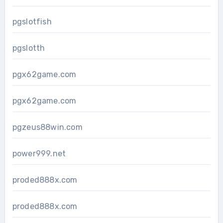
pgslotfish
pgslotth
pgx62game.com
pgx62game.com
pgzeus88win.com
power999.net
proded888x.com
proded888x.com