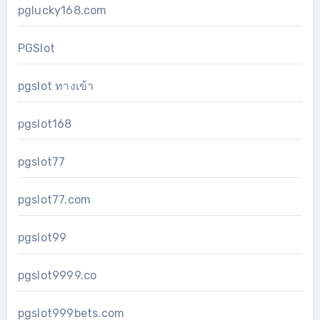
pglucky168.com
PGSlot
pgslot ทางเข้า
pgslot168
pgslot77
pgslot77.com
pgslot99
pgslot9999.co
pgslot999bets.com