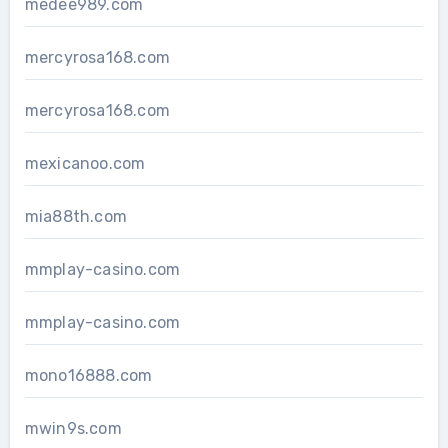
medee989.com
mercyrosa168.com
mercyrosa168.com
mexicanoo.com
mia88th.com
mmplay-casino.com
mmplay-casino.com
mono16888.com
mwin9s.com