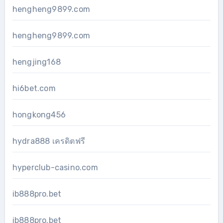
hengheng9899.com
hengheng9899.com
hengjing168
hi6bet.com
hongkong456
hydra888 เครดิตฟรี
hyperclub-casino.com
ib888pro.bet
ib888pro.bet