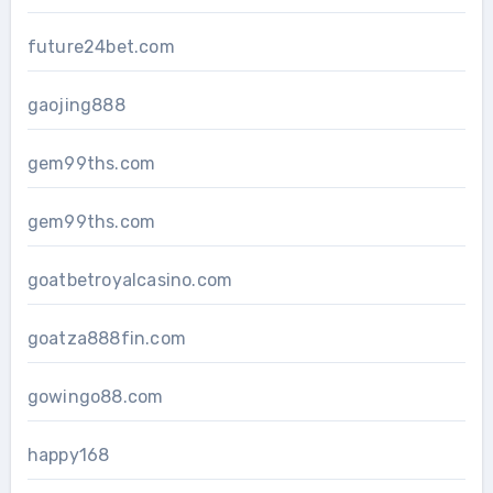
future24bet.com
gaojing888
gem99ths.com
gem99ths.com
goatbetroyalcasino.com
goatza888fin.com
gowingo88.com
happy168