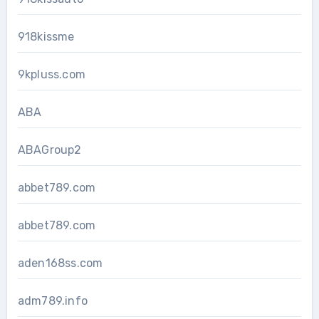
918kissme
9kpluss.com
ABA
ABAGroup2
abbet789.com
abbet789.com
aden168ss.com
adm789.info