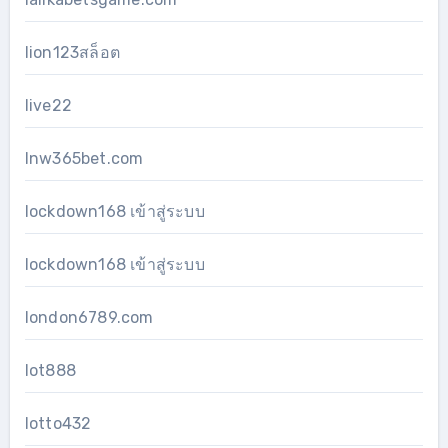
lion123สล็อต
live22
lnw365bet.com
lockdown168 เข้าสู่ระบบ
lockdown168 เข้าสู่ระบบ
london6789.com
lot888
lotto432