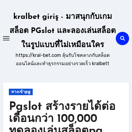
Skip
to
kralbet giriş - มาสนุกกับเกม
content
สล็อต PGslot และลองเล่นสล็อต
ในรูปแบบที่ไม่เหมือนใคร
https://kral-bet.com ลุ้นรับโชคลาภกับสล็อต
ออนไลน์และทำธุรกรรมอย่างรวดเร็ว kralbett
ทางเข้าpg
Pgslot สร้างรายได้ต่อ
เดือนกว่า 100,000
ทดลองเล่นสล็อตpg