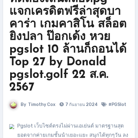
แจกเครดิตฟรีล่าสุดบา
คาร่า เกมคาสิโน สล็อต
ยิงปลา ป๊อกเด้ง หวย
pgslot 10 ล้านก็ถอนได้
Top 27 by Donald
pgslot.golf 22 ส.ค.
2567
By
Timothy Cox
7 กันยายน 2024
#PGSlot
Pgslot เว็บไซต์ตรงไม่ผ่านเอเย่นต์ มาตรฐานสุด
ยอดจากค่ายเกมชั้นนำเยอะแยะ สนุกได้ทุกๆวัน ลง