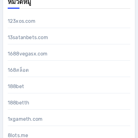
หมวดหมู่
123xos.com
13satanbets.com
1688vegasx.com
168สล็อต
188bet
188betth
1xgameth.com
8lots.me