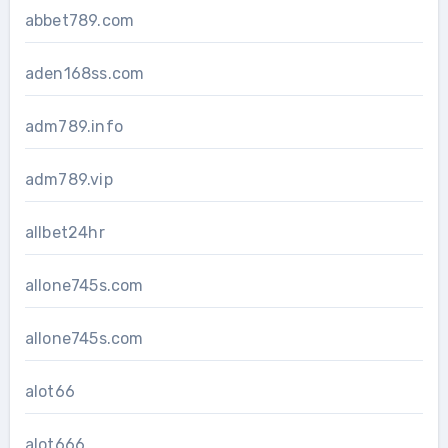
abbet789.com
aden168ss.com
adm789.info
adm789.vip
allbet24hr
allone745s.com
allone745s.com
alot66
alot666