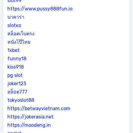
slot99
https://www.pussy888fun.io
บาคาร่า
slotxo
สล็อตเว็บตรง
หนังโป๊ไทย
1xbet
funny18
kiss918
pg slot
joker123
สล็อต777
tokyoslot88
https://betwayvietnam.com
https://jokerasia.net
https://moodeng.in