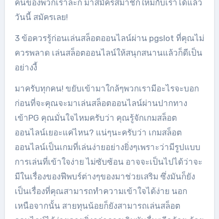
คนของพวกเราล่ะก็ มาสมัครสมาชิกใหม่กับเราได้แล้ว
วันนี้ สมัครเลย!
3 ข้อควรรู้ก่อนเล่นสล็อตออนไลน์ผ่าน pgslot ที่คุณไม่
ควรพลาด เล่นสล็อตออนไลน์ให้สนุกสนานแล้วก็ดีเป็น
อย่างงี้
มาครับทุกคน! ขยับเข้ามาใกล้ๆพวกเรามีอะไรจะบอก
ก่อนที่จะคุณจะมาเล่นสล็อตออนไลน์ผ่านปากทาง
เข้าPG คุณมั่นใจไหมครับว่า คุณรู้จักเกมสล็อต
ออนไลน์เยอะแค่ไหน? แน่ๆนะครับว่า เกมสล็อต
ออนไลน์เป็นเกมที่เล่นง่ายอย่างยิ่งๆเพราะว่ามีรูปแบบ
การเล่นที่เข้าใจง่าย ไม่ซับซ้อน อาจจะเป็นไปได้ว่าจะ
มีในเรื่องของฟีพบร์ต่างๆของมาช่วยเสริม ซึ่งมันก็ยัง
เป็นเรื่องที่คุณสามารถทำความเข้าใจได้ง่าย นอก
เหนือจากนั้น สายทุนน้อยก็ยังสามารถเล่นสล็อต