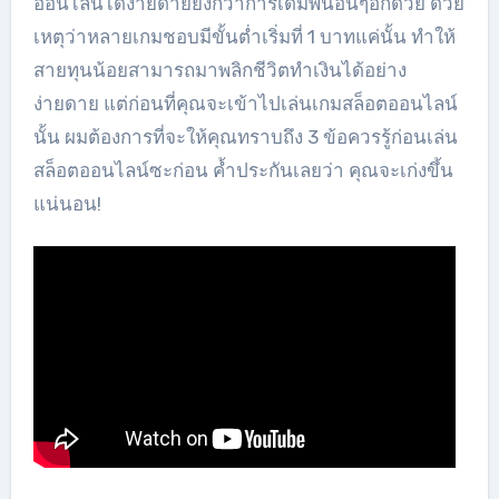
ออนไลน์ได้ง่ายดายยิ่งกว่าการเดิมพันอื่นๆอีกด้วย ด้วย
เหตุว่าหลายเกมชอบมีขั้นต่ำเริ่มที่ 1 บาทแค่นั้น ทำให้
สายทุนน้อยสามารถมาพลิกชีวิตทำเงินได้อย่าง
ง่ายดาย แต่ก่อนที่คุณจะเข้าไปเล่นเกมสล็อตออนไลน์
นั้น ผมต้องการที่จะให้คุณทราบถึง 3 ข้อควรรู้ก่อนเล่น
สล็อตออนไลน์ซะก่อน ค้ำประกันเลยว่า คุณจะเก่งขึ้น
แน่นอน!