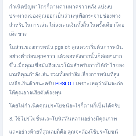
กำเนิดปัญหาใดๆก็ตามตามมาคราวหลัง แบ่งงบ
ประมาณของคุณออกเป็นส่วนๆเพื่อกระจายช่องทาง
สำหรับในการเล่น ไม่ลงเล่นเงินทั้งสิ้นในครั้งเดียวโดย
เด็ดขาด
ในส่วนของการพนัน pgslot คุณควรเริ่มต้นการพนัน
อย่างต่ำก่อนทุกคราว แล้วพอหลังจากนั้นก็ค่อยๆมาก
ขึ้นเมื่อคุณเชื่อมั่นถึงแนวโน้มสำหรับการได้กำไรของ
เกมที่คุณกำลังเล่น รวมทั้งอย่าลืมเลี่ยงการพนันที่สูง
เหลือเกินด้วยนะครับ
PGSLOT
เพราะเหตุว่ามันจะก่อ
ให้คุณอาจเสียตังค์ลงทุน
โดยไม่กำเนิดคุณประโยชน์อะไรก็ตามก็เป็นได้ครับ
3. ใช้โปรโมชั่นและโบนัสล้นหลามอย่างมีคุณภาพ
และอย่างท้ายที่สุดเลยก็คือ คุณจะต้องใช้ประโยชน์