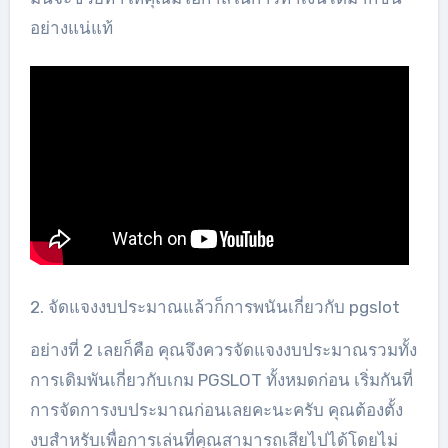
อย่างแน่แท้
2. จัดแจงงบประมาณแล้วก็การพนันเกี่ยวกับ pgslot
อย่างที่ 2 เลยก็คือ คุณจึงควรจัดแจงงบประมาณรวมทั้ง
การเดิมพันเกี่ยวกับเกม PGSLOT ทั้งหมดก่อน เริ่มกันที่
การจัดการงบประมาณก่อนเลยคะนะครับ คุณต้องตั้ง
งบสำหรับเพื่อการเล่นที่คุณสามารถเสียไปได้โดยไม่