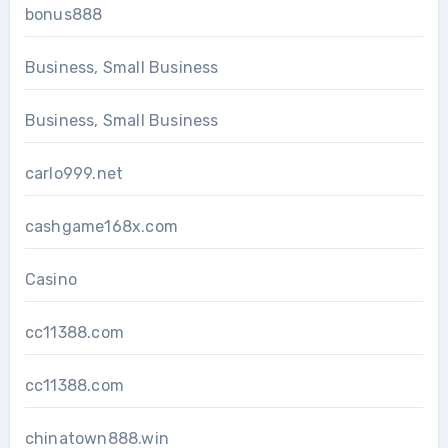
bonus888
Business, Small Business
Business, Small Business
carlo999.net
cashgame168x.com
Casino
cc11388.com
cc11388.com
chinatown888.win