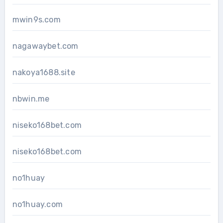
mwin9s.com
nagawaybet.com
nakoya1688.site
nbwin.me
niseko168bet.com
niseko168bet.com
no1huay
no1huay.com