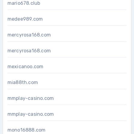
mario678.club
medee989.com
mercyrosa168.com
mercyrosa168.com
mexicanoo.com
mia88th.com
mmplay-casino.com
mmplay-casino.com
mono16888.com