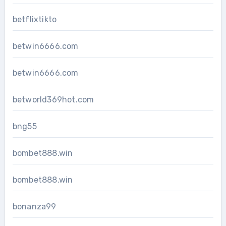
betflixtikto
betwin6666.com
betwin6666.com
betworld369hot.com
bng55
bombet888.win
bombet888.win
bonanza99