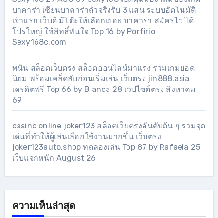
บาคาร่า เซียนบาคาร่าตัวจริงรับ 3 แสน ระบบอัตโนมัติ
เจ้าแรก เว็บดี มีโต๊ะให้เลือกเยอะ บาคาร่า สมัครไว ได้
โปรใหญ่ ใช้สิทธิ์ทันใจ Top 16 by Porfirio
Sexy168c.com
พนัน สล็อตเว็บตรง สล็อตออนไลน์มาแรง รวมเกมยอด
นิยม พร้อมเคล็ดลับก่อนเริ่มเล่น เว็บตรง jin888.asia
เครดิตฟรี Top 66 by Bianca 28 เวปไซต์ตรง สิงหาคม
69
casino online joker123 สล็อตเว็บตรงอันดับต้น ๆ รวมจุด
เด่นที่ทำให้ผู้เล่นเลือกใช้งานมากขึ้น เว็บตรง
joker123auto.shop ทดลองเล่น Top 87 by Rafaela 25
เว็บแจกหนัก August 26
ความเห็นล่าสุด