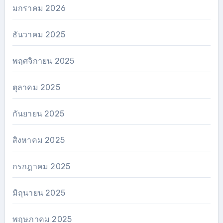
มกราคม 2026
ธันวาคม 2025
พฤศจิกายน 2025
ตุลาคม 2025
กันยายน 2025
สิงหาคม 2025
กรกฎาคม 2025
มิถุนายน 2025
พฤษภาคม 2025