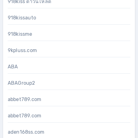
918kiss ดาวน์โหลด
918kissauto
918kissme
9kpluss.com
ABA
ABAGroup2
abbet789.com
abbet789.com
aden168ss.com