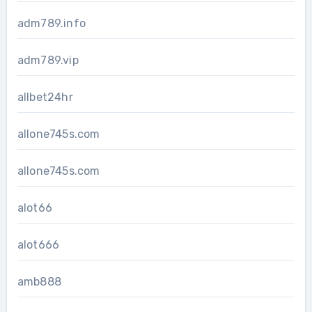
adm789.info
adm789.vip
allbet24hr
allone745s.com
allone745s.com
alot66
alot666
amb888