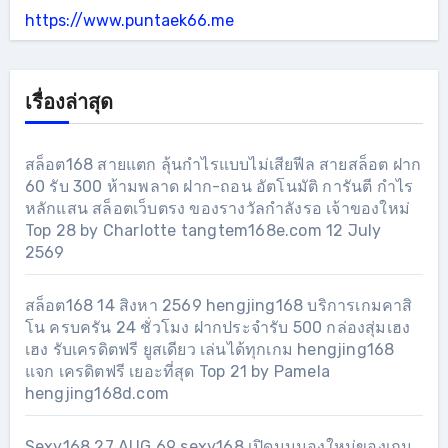
https://www.puntaek66.me
เรื่องล่าสุด
สล็อต168 สายแตก ลุ้นกำไรแบบไม่เสียฟีล สายสล็อต ฝาก
60 รับ 300 ห้ามพลาด ฝาก-ถอน อัตโนมัติ การันตี กำไร
หลักแสน สล็อตเว็บตรง ของรางวัลกำลังรอ เจ้าของใหม่
Top 28 by Charlotte tangtem168e.com 12 July
2569
สล็อต168 14 สิงหา 2569 hengjing168 บริการเกมคาสิ
โน ครบครัน 24 ชั่วโมง ฝากประจำรับ 500 กล่องสุ่มเฮง
เฮง รับเครดิตฟรี ยูสเดียว เล่นได้ทุกเกม hengjing168
แจก เครดิตฟรี เยอะที่สุด Top 21 by Pamela
hengjing168d.com
Sexy168 27 AUG 69 sexy168 เปิดมุมมองใหม่ของเกม