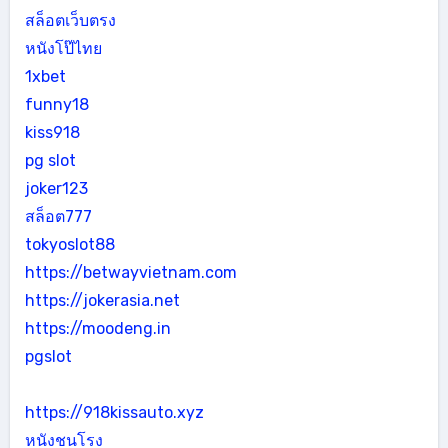
สล็อตเว็บตรง
หนังโป๊ไทย
1xbet
funny18
kiss918
pg slot
joker123
สล็อต777
tokyoslot88
https://betwayvietnam.com
https://jokerasia.net
https://moodeng.in
pgslot
https://918kissauto.xyz
หนังชนโรง