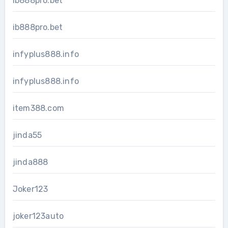
ib888pro.bet
ib888pro.bet
infyplus888.info
infyplus888.info
item388.com
jinda55
jinda888
Joker123
joker123auto