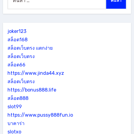
สำหรับ:
joker123
สล็อต168
สล็อตเว็บตรง แตกง่าย
สล็อตเว็บตรง
สล็อต66
https://www.jinda44.xyz
สล็อตเว็บตรง
https://bonus888.life
สล็อต888
slot99
https://www.pussy888fun.io
บาคาร่า
slotxo