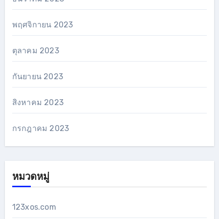
พฤศจิกายน 2023
ตุลาคม 2023
กันยายน 2023
สิงหาคม 2023
กรกฎาคม 2023
หมวดหมู่
123xos.com