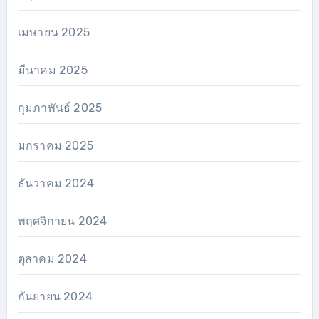
เมษายน 2025
มีนาคม 2025
กุมภาพันธ์ 2025
มกราคม 2025
ธันวาคม 2024
พฤศจิกายน 2024
ตุลาคม 2024
กันยายน 2024