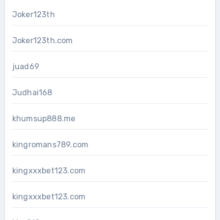
Joker123th
Joker123th.com
juad69
Judhai168
khumsup888.me
kingromans789.com
kingxxxbet123.com
kingxxxbet123.com