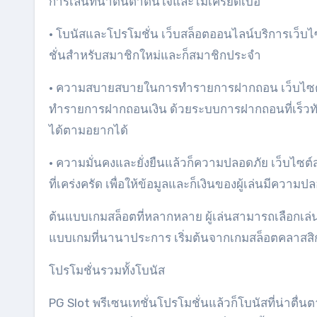
การเล่นที่น่าตื่นตาตื่นใจและไม่เครียดเบื่อ
• โบนัสและโปรโมชั่น เว็บสล็อตออนไลน์บริการเว็บไซต
ชั่นสำหรับสมาชิกใหม่และก็สมาชิกประจำ
• ความสบายสบายในการทำรายการฝากถอน เว็บไซต์ส
ทำรายการฝากถอนเงิน ด้วยระบบการฝากถอนที่เร็วทันใ
ได้ตามอยากได้
• ความมั่นคงและยั่งยืนแล้วก็ความปลอดภัย เว็บไซ
ที่เคร่งครัด เพื่อให้ข้อมูลและก็เงินของผู้เล่นมีควา
ต้นแบบเกมสล็อตที่หลากหลาย ผู้เล่นสามารถเลือกเล่น
แบบเกมที่นานาประการ เริ่มต้นจากเกมสล็อตคลาสสิกไ
โปรโมชั่นรวมทั้งโบนัส
PG Slot พรีเซนเทชั่นโปรโมชั่นแล้วก็โบนัสที่น่าตื่นต