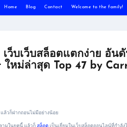
Home
Blog
Contact
Welcome to the family!
เว็บเว็บสล็อตแตกง่าย อันด
 ใหม่ล่าสุด Top 47 by Carr
t
 แล้วก็ฝากถอนไม่มีอย่างน้อย
ามในยุคนี้ แล้วก็
สล็อต
เป็นเยี่ยมในเว็บสล็อตออนไลน์ที่กำลังไ