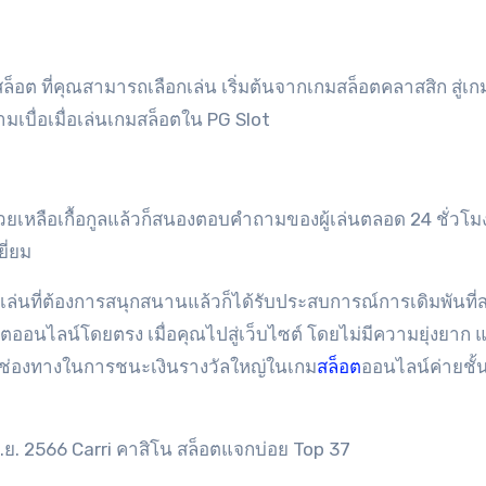
ที่คุณสามารถเลือกเล่น เริ่มต้นจากเกมสล็อตคลาสสิก สู่เกม
มเบื่อเมื่อเล่นเกมสล็อตใน PG Slot
ยเหลือเกื้อกูลแล้วก็สนองตอบคำถามของผู้เล่นตลอด 24 ชั่วโม
ี่ยม
ู้เล่นที่ต้องการสนุกสนานแล้วก็ได้รับประสบการณ์การเดิมพันที่
ออนไลน์โดยตรง เมื่อคุณไปสู่เว็บไซต์ โดยไม่มีความยุ่งยาก แ
ิ่มช่องทางในการชนะเงินรางวัลใหญ่ในเกม
สล็อต
ออนไลน์ค่ายชั
.ย. 2566 Carri คาสิโน สล็อตแจกบ่อย Top 37