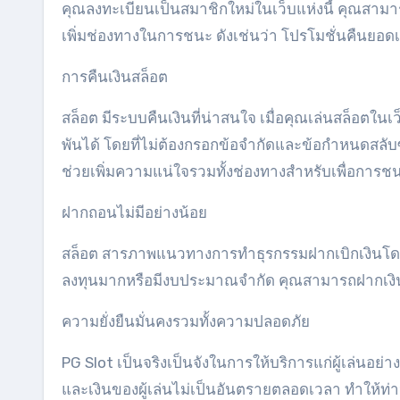
คุณลงทะเบียนเป็นสมาชิกใหม่ในเว็บแห่งนี้ คุณสามาร
เพิ่มช่องทางในการชนะ ดังเช่นว่า โปรโมชั่นคืนยอดเ
การคืนเงินสล็อต
สล็อต มีระบบคืนเงินที่น่าสนใจ เมื่อคุณเล่นสล็อตในเ
พันได้ โดยที่ไม่ต้องกรอกข้อจำกัดและข้อกำหนดสลับซั
ช่วยเพิ่มความแน่ใจรวมทั้งช่องทางสำหรับเพื่อการ
ฝากถอนไม่มีอย่างน้อย
สล็อต สารภาพแนวทางการทำธุรกรรมฝากเบิกเงินโดยไม่มีอ
ลงทุนมากหรือมีงบประมาณจำกัด คุณสามารถฝากเงินเพ
ความยั่งยืนมั่นคงรวมทั้งความปลอดภัย
PG Slot เป็นจริงเป็นจังในการให้บริการแก่ผู้เล่นอย
และเงินของผู้เล่นไม่เป็นอันตรายตลอดเวลา ทำให้ท่า