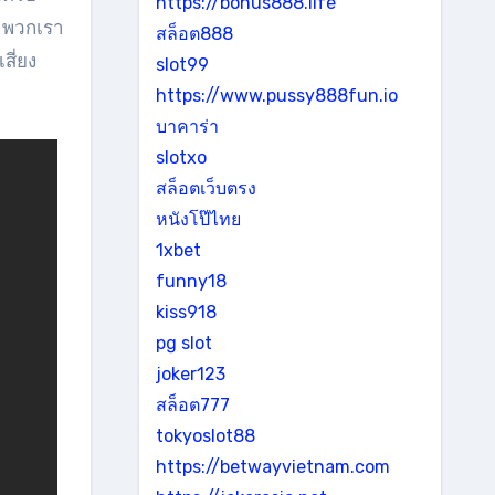
https://bonus888.life
? พวกเรา
สล็อต888
สี่ยง
slot99
https://www.pussy888fun.io
บาคาร่า
slotxo
สล็อตเว็บตรง
หนังโป๊ไทย
1xbet
funny18
kiss918
pg slot
joker123
สล็อต777
tokyoslot88
https://betwayvietnam.com