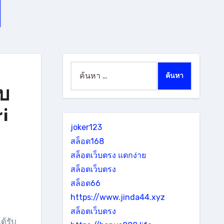
ค้นหา
สำหรับ:
ับ
i
joker123
สล็อต168
สล็อตเว็บตรง แตกง่าย
สล็อตเว็บตรง
สล็อต66
https://www.jinda44.xyz
สล็อตเว็บตรง
ด้รับ