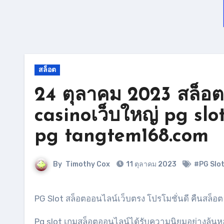
สล็อต
24 ตุลาคม 2023 สล็อต 
casinoเว็บใหญ่ pg slot
pg tangtem168.com
By
Timothy Cox
11 ตุลาคม 2023
#PG Slo
PG Slot สล็อตออนไลน์เว็บตรง โปรโมชั่นดี คืนสล็อต
Pg slot เกมสล็อตออนไลน์ได้รับความนิยมอย่างล้นหล