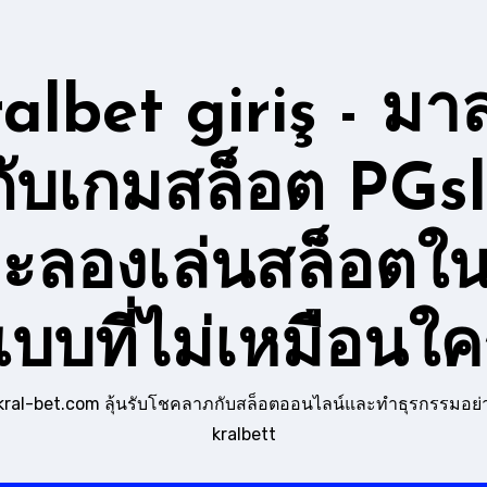
albet giriş - มา
กับเกมสล็อต PGsl
ะลองเล่นสล็อตใน
บบที่ไม่เหมือนใค
/kral-bet.com ลุ้นรับโชคลาภกับสล็อตออนไลน์และทำธุรกรรมอย่า
kralbett