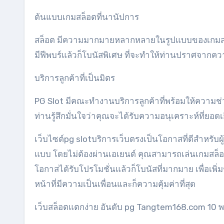
ต้นแบบเกมสล็อตที่นานัปการ
สล็อต มีความมากมายหลากหลายในรูปแบบของเกมสล็อต 
มีฟีพบร์แล้วก็โบนัสพิเศษ ที่จะทำให้ท่านปราศจากควา
บริการลูกค้าที่เป็นมิตร
PG Slot มีคณะทำงานบริการลูกค้าที่พร้อมให้ความช่ว
ท่านรู้สึกมั่นใจว่าคุณจะได้รับความอนุเคราะห์ที่ยอดเย
เว็บไซต์pg slotบริการเว็บตรงเป็นโอกาสที่ดีสำหรับผ
แบบ โดยไม่ต้องผ่านเอเยนต์ คุณสามารถเล่นเกมสล็อต
โอกาสได้รับโปรโมชั่นแล้วก็โบนัสที่มากมาย เพื่อเพ
หน้าที่มีความเป็นเพื่อนและก็ความคุ้มค่าที่สุด
เว็บสล็อตแตกง่าย อันดับ pg Tangtem168.com 10 พ