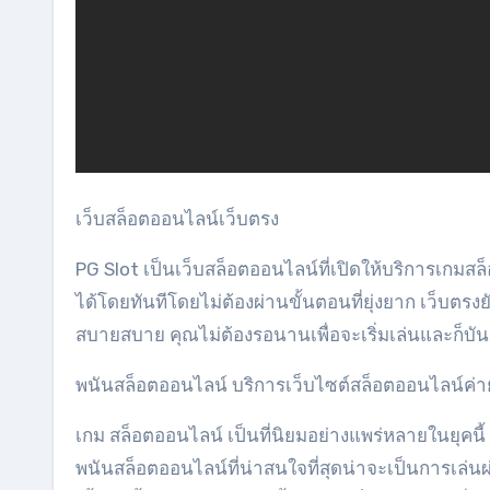
เว็บสล็อตออนไลน์เว็บตรง
PG Slot เป็นเว็บสล็อตออนไลน์ที่เปิดให้บริการเกมสล
ได้โดยทันทีโดยไม่ต้องผ่านขั้นตอนที่ยุ่งยาก เว็บ
สบายสบาย คุณไม่ต้องรอนานเพื่อจะเริ่มเล่นและก็บัน
พนันสล็อตออนไลน์ บริการเว็บไซต์สล็อตออนไลน์ค่ายช
เกม สล็อตออนไลน์ เป็นที่นิยมอย่างแพร่หลายในยุคนี
พนันสล็อตออนไลน์ที่น่าสนใจที่สุดน่าจะเป็นการเล่นผ